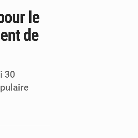
pour le
e de Refondation
ecouvrés par la COLDEFF
dent de
 pour la paix
i 30
pulaire