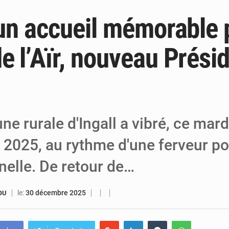
 un accueil mémorable 
6 août 2026
Niger : Bilan à mi-parcours du Programm
6 août 2026
Chasse aux gabegies à Niamey : 74 milliards de FCFA r
e l’Aïr, nouveau Prési
5 août 2026
Tibiri : le dialogue, nouveau terrain de jeu
 rurale d'Ingall a vibré, ce mard
2025, au rythme d'une ferveur po
nelle. De retour de…
le:
30 décembre 2025
OU