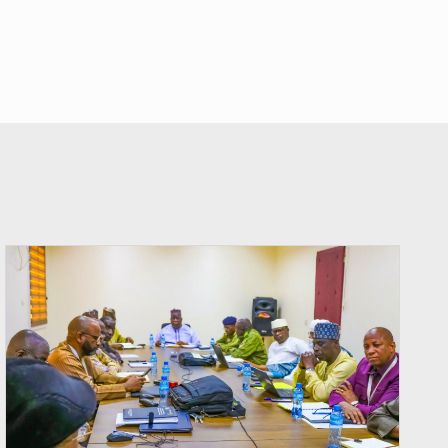
© Ministère Nigérien de l'Intérieur 1͏ ͏h͏ ·