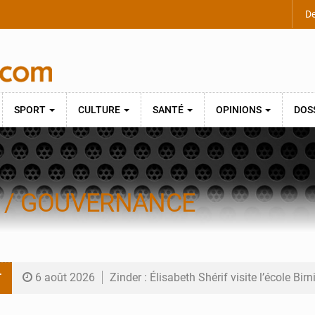
De
SPORT
CULTURE
SANTÉ
OPINIONS
DOS
E / GOUVERNANCE
T
6 août 2026
Zinder : Élisabeth Shérif visite l’école Bir
6 août 2026
Tahoua : Élisabeth Shérif inspecte le Coll