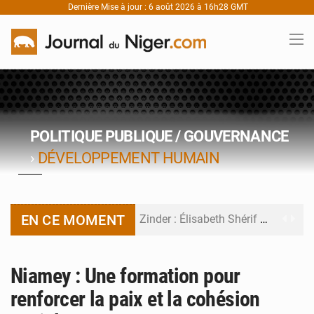
Dernière Mise à jour : 6 août 2026 à 16h28 GMT
POLITIQUE PUBLIQUE / GOUVERNANCE
›
DÉVELOPPEMENT HUMAIN
EN CE MOMENT
Zinder : Élisabeth Shérif visite l’école Birni Garçon
Tahoua : Élisabeth Shérif inspecte le Collège Scientifique
Niamey : Une formation pour
Niger : Bilan à mi-parcours du Programme de Refondation
renforcer la paix et la cohésion
Chasse aux gabegies à Niamey : 74 milliards de FCFA recouvrés par la COLDEFF