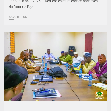
Tahoua, 6 août 2026 — Derrière les murs encore inachevés
du futur Collège…
SAVOIR PLUS
© Ministère Nigérien de l'Intérieur 1͏ ͏h͏ ·