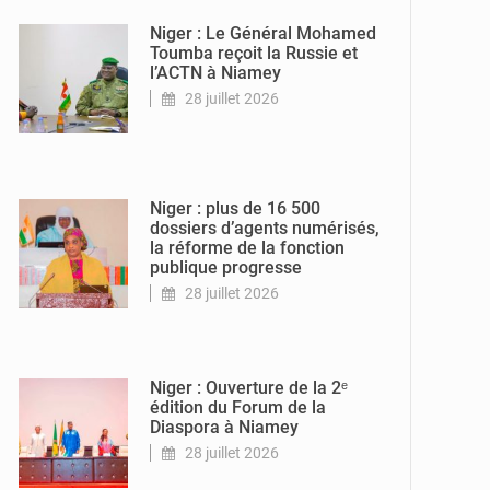
l'Intérieur
Niger : Le Général Mohamed
Toumba reçoit la Russie et
l’ACTN à Niamey
28 juillet 2026
© Ministère de la
Fonction
Publique du
Travail et de
l'Emploi
Niger : plus de 16 500
dossiers d’agents numérisés,
la réforme de la fonction
publique progresse
28 juillet 2026
© Ministère des
Affaires
Étrangères -
Coopération -
Niger : Ouverture de la 2ᵉ
édition du Forum de la
Diaspora à Niamey
28 juillet 2026