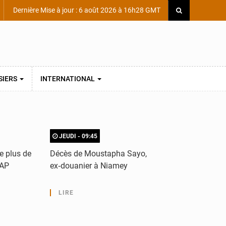
Dernière Mise à jour : 6 août 2026 à 16h28 GMT
SIERS
INTERNATIONAL
JEUDI - 09:45
VEND
re plus de
Décès de Moustapha Sayo,
Maradi
WAP
ex‑douanier à Niamey
talibé
LIRE
LIR