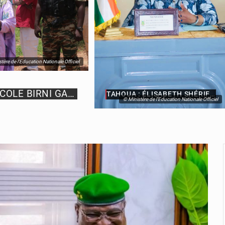
tère de l’Education Nationale Officiel
ZINDER : ÉLISABETH SHÉRIF VISITE L’ÉCOLE BIRNI GARÇON
TAHOUA : ÉLISABETH SHÉRIF INSPECTE LE COLLÈGE SCIENTIFIQUE
© Ministère de l’Education Nationale Officiel