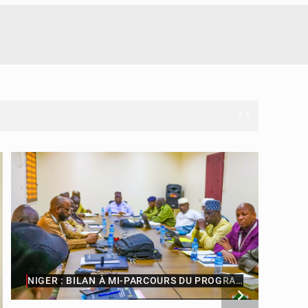
DEFF
NIGER : BILAN À MI-PARCOURS DU PROGRAMME DE REFONDATION
© Ministère Nigérien de l'Intérieur 1͏ ͏h͏ ·