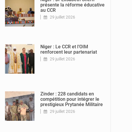
présente la réforme éducative
au CCR
29 juillet 2026
© Conseil
Consultatif de la
Refondation DU
Niger
Niger : Le CCR et l’OIM
renforcent leur partenariat
29 juillet 2026
© Gouvernorat
de Zinder
Zinder : 228 candidats en
compétition pour intégrer le
prestigieux Prytanée Militaire
29 juillet 2026
© Ministère
Nigérien de