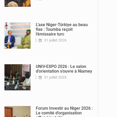
© Ministère
Nigérien de
l'Intérieur
L’axe Niger-Türkiye au beau
fixe : Toumba reçoit
l’émissaire turc
31 juillet 2026
© Ministère
Enseignement
Supérieur/
Recherche
UNIV-EXPO 2026 : Le salon
d’orientation s’ouvre à Niamey
31 juillet 2026
© Ministère du
Commerce et de
l'Industrie
Forum Investir au Niger 2026 :
Le comité d’organisation