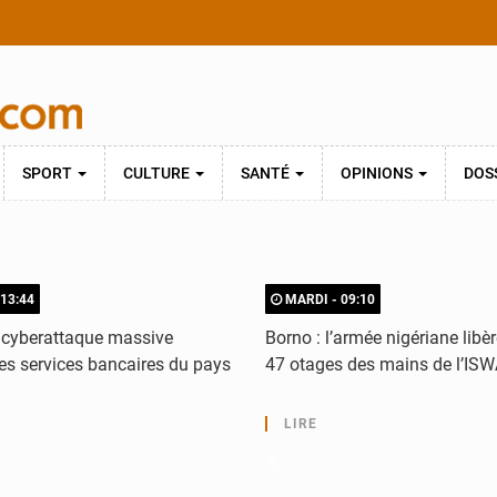
SPORT
CULTURE
SANTÉ
OPINIONS
DOS
13:44
MARDI - 09:10
e cyberattaque massive
Borno : l’armée nigériane libè
les services bancaires du pays
47 otages des mains de l’IS
LIRE