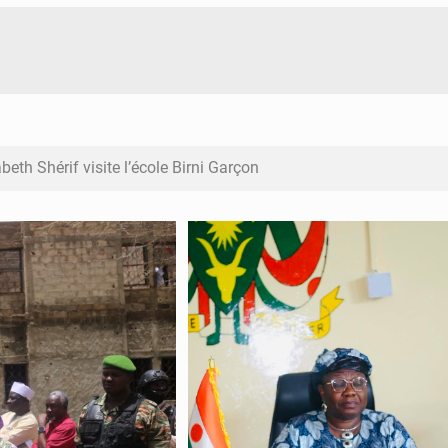
abeth Shérif visite l’école Birni Garçon
sabeth Shérif inspecte le Collège Scientifique
n à mi-parcours du Programme de Refondation
gabegies à Niamey : 74 milliards de FCFA recouvrés par la COL
ialogue, nouveau terrain de jeu pour la paix