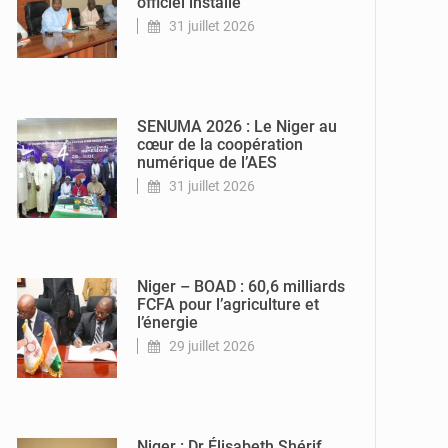
officiel installé
31 juillet 2026
© Ministère de
Communication
et des Nouvelles
Technologies de
l’Information
SENUMA 2026 : Le Niger au
cœur de la coopération
numérique de l’AES
31 juillet 2026
© DR
Niger – BOAD : 60,6 milliards
FCFA pour l’agriculture et
l’énergie
29 juillet 2026
© Ministère de
l’Education
Nationale Officiel
Niger : Dr Élisabeth Shérif