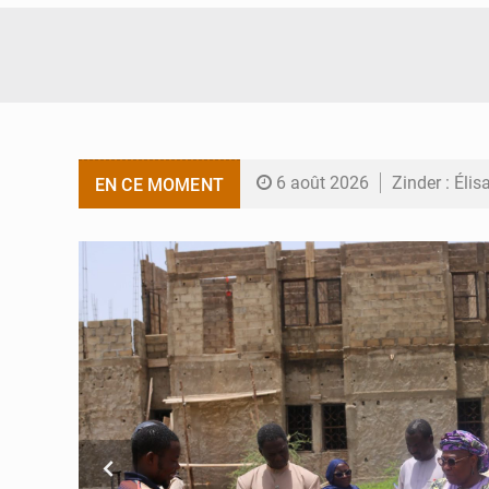
6 août 2026
Zinder : Élis
EN CE MOMENT
6 août 2026
Tahoua : Éli
6 août 2026
Niger : Bila
6 août 2026
Chasse aux 
5 août 2026
Tibiri : le d