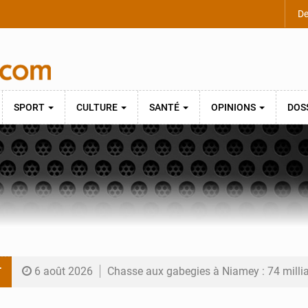
De
SPORT
CULTURE
SANTÉ
OPINIONS
DOS
T
6 août 2026
Chasse aux gabegies à Niamey : 74 milliards de FCFA r
5 août 2026
Tibiri : le dialogue, nouveau terrain de jeu