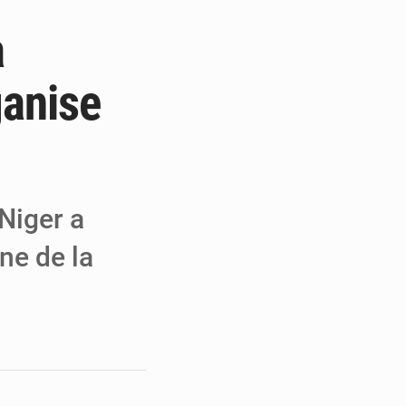
a
a performance
 MCC de Malbaza
ganise
 audiences
 Niger a
ne de la