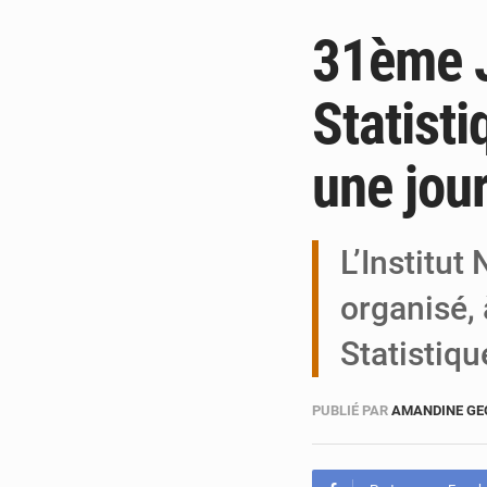
31ème J
Statisti
une jou
L’Institut
organisé, 
Statistiq
PUBLIÉ PAR
AMANDINE G