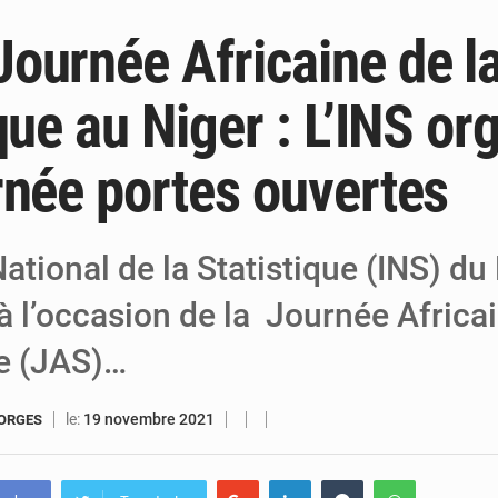
ournée Africaine de l
5 août 2026
Niger : le ministère du Pétrole mise sur l
5 août 2026
Niger : Abdoulaye Seydou en visite à la
que au Niger : L’INS or
4 août 2026
Niamey : Mohamed Toumba enchaîne les
rnée portes ouvertes
 National de la Statistique (INS) du
à l’occasion de la Journée Africai
ue (JAS)…
le:
19 novembre 2021
EORGES