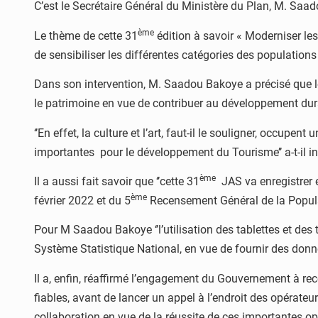
C’est le Secrétaire Général du Ministère du Plan, M. Saad
ème
Le thème de cette 31
édition à savoir « Moderniser les
de sensibiliser les différentes catégories des populations 
Dans son intervention, M. Saadou Bakoye a précisé que le 
le patrimoine en vue de contribuer au développement dura
‘’En effet, la culture et l’art, faut-il le souligner, occup
importantes pour le développement du Tourisme’’ a-t-il i
ème
Il a aussi fait savoir que ‘’cette 31
JAS va enregistrer e
ème
février 2022 et du 5
Recensement Général de la Populat
Pour M Saadou Bakoye ‘’l’utilisation des tablettes et des
Système Statistique National, en vue de fournir des donnée
Il a, enfin, réaffirmé l’engagement du Gouvernement à rece
fiables, avant de lancer un appel à l’endroit des opérateu
collaboration en vue de la réussite de ces importantes op