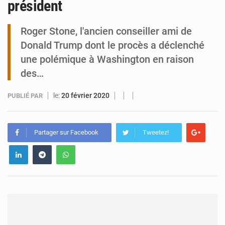
président
Arlit : La police d’Akokan démantèle deux réseaux criminels
Roger Stone, l'ancien conseiller ami de
Donald Trump dont le procès a déclenché
une polémique à Washington en raison
des…
le:
20 février 2020
PUBLIÉ PAR
Partager sur Facebook
Tweetez!