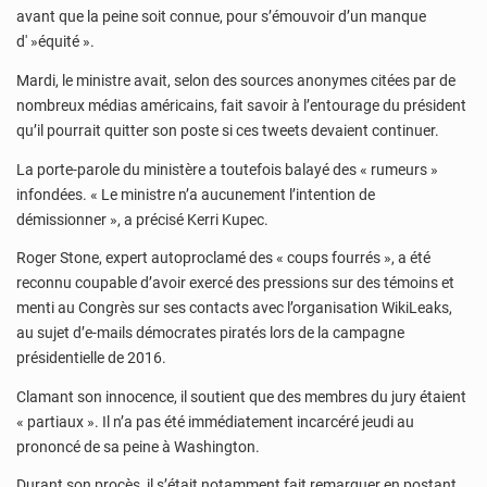
avant que la peine soit connue, pour s’émouvoir d’un manque
d' »équité ».
Mardi, le ministre avait, selon des sources anonymes citées par de
nombreux médias américains, fait savoir à l’entourage du président
qu’il pourrait quitter son poste si ces tweets devaient continuer.
La porte-parole du ministère a toutefois balayé des « rumeurs »
infondées. « Le ministre n’a aucunement l’intention de
démissionner », a précisé Kerri Kupec.
Roger Stone, expert autoproclamé des « coups fourrés », a été
reconnu coupable d’avoir exercé des pressions sur des témoins et
menti au Congrès sur ses contacts avec l’organisation WikiLeaks,
au sujet d’e-mails démocrates piratés lors de la campagne
présidentielle de 2016.
Clamant son innocence, il soutient que des membres du jury étaient
« partiaux ». Il n’a pas été immédiatement incarcéré jeudi au
prononcé de sa peine à Washington.
Durant son procès, il s’était notamment fait remarquer en postant