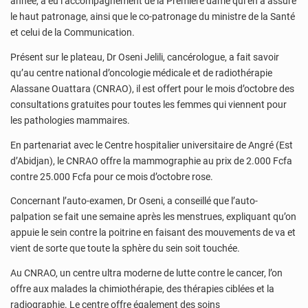
année, a eu l’accompagnement de la Première dame qui en a assuré
le haut patronage, ainsi que le co-patronage du ministre de la Santé
et celui de la Communication.
Présent sur le plateau, Dr Oseni Jelili, cancérologue, a fait savoir
qu’au centre national d’oncologie médicale et de radiothérapie
Alassane Ouattara (CNRAO), il est offert pour le mois d’octobre des
consultations gratuites pour toutes les femmes qui viennent pour
les pathologies mammaires.
En partenariat avec le Centre hospitalier universitaire de Angré (Est
d’Abidjan), le CNRAO offre la mammographie au prix de 2.000 Fcfa
contre 25.000 Fcfa pour ce mois d’octobre rose.
Concernant l’auto-examen, Dr Oseni, a conseillé que l’auto-
palpation se fait une semaine après les menstrues, expliquant qu’on
appuie le sein contre la poitrine en faisant des mouvements de va et
vient de sorte que toute la sphère du sein soit touchée.
Au CNRAO, un centre ultra moderne de lutte contre le cancer, l’on
offre aux malades la chimiothérapie, des thérapies ciblées et la
radiographie. Le centre offre également des soins