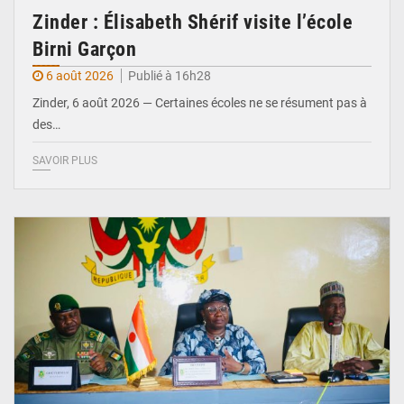
Zinder : Élisabeth Shérif visite l’école
Birni Garçon
6 août 2026
Publié à 16h28
Zinder, 6 août 2026 — Certaines écoles ne se résument pas à
des…
SAVOIR PLUS
© Ministère de l’Education Nationale Officiel