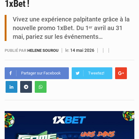
1xBet !
Tibiri : le dialogue, nouveau terrain de jeu pour la paix
Vivez une expérience palpitante grâce à la
nouvelle promo 1xBet. Du 1ᵉʳ avril au 31
mai, pariez sur les événements…
le:
14 mai 2026
PUBLIÉ PAR
HELENE SOUROU
Partager sur Facebook
Tweetez!