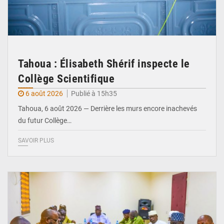
Tahoua : Élisabeth Shérif inspecte le
Collège Scientifique
6 août 2026
Publié à 15h35
Tahoua, 6 août 2026 — Derrière les murs encore inachevés
du futur Collège…
SAVOIR PLUS
© Ministère Nigérien de l'Intérieur 1͏ ͏h͏ ·