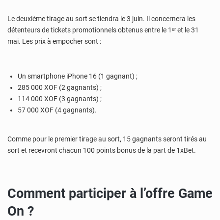
Le deuxième tirage au sort se tiendra le 3 juin. Il concernera les
détenteurs de tickets promotionnels obtenus entre le 1ᵉʳ et le 31
mai. Les prix à empocher sont :
Un smartphone iPhone 16 (1 gagnant) ;
285 000 XOF (2 gagnants) ;
114 000 XOF (3 gagnants) ;
57 000 XOF (4 gagnants).
Comme pour le premier tirage au sort, 15 gagnants seront tirés au
sort et recevront chacun 100 points bonus de la part de 1xBet.
Comment participer à l’offre Game
On ?