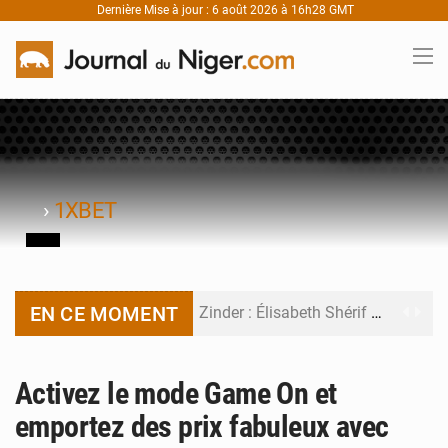
Dernière Mise à jour : 6 août 2026 à 16h28 GMT
›
1XBET
EN CE MOMENT
Zinder : Élisabeth Shérif visite l’école Birni Garçon
Tahoua : Élisabeth Shérif inspecte le Collège Scientifique
Activez le mode Game On et
Niger : Bilan à mi-parcours du Programme de Refondation
emportez des prix fabuleux avec
Chasse aux gabegies à Niamey : 74 milliards de FCFA recouvrés par la COLDEFF