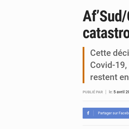
Af’Sud/C
catastr
Cette déci
Covid-19,
restent en
le:
5 avril 
PUBLIÉ PAR
Partager sur Face