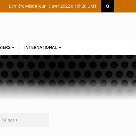
Dernière Mise à jour : 5 avril 2022 à 16h28 GMT
SIERS
INTERNATIONAL
ni Garçon
ège Scientifique