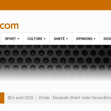
SPORT
CULTURE
SANTÉ
OPINIONS
DOS
T
6 août 2026
Zinder : Élisabeth Shérif visite l’école Bir
6 août 2026
Tahoua : Élisabeth Shérif inspecte le Coll