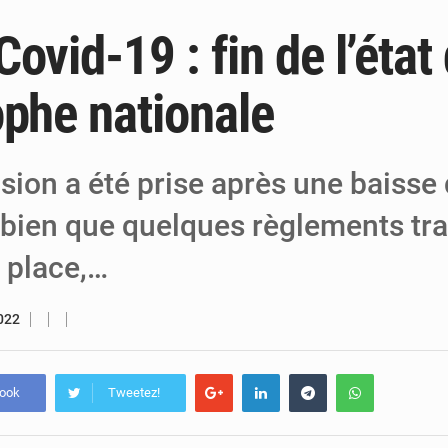
ovid-19 : fin de l’état
6 août 2026
Niger : Bilan à mi-parcours du Programm
6 août 2026
Chasse aux gabegies à Niamey : 74 milliards de FCFA r
ophe nationale
5 août 2026
Tibiri : le dialogue, nouveau terrain de jeu
sion a été prise après une baisse
 bien que quelques règlements tra
 place,…
2022
book
Tweetez!