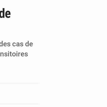
 de
e de Refondation
ecouvrés par la COLDEFF
 pour la paix
 des cas de
nsitoires