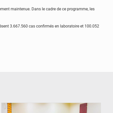
alement maintenue. Dans le cadre de ce programme, les
 présent 3.667.560 cas confirmés en laboratoire et 100.052
© Ministère Nigérien de l'Intérieur 1͏ ͏h͏ ·