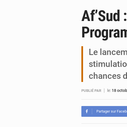
Af’Sud 
Program
Le lancem
stimulatio
chances d
le:
18 octo
PUBLIÉ PAR
Partager sur Face