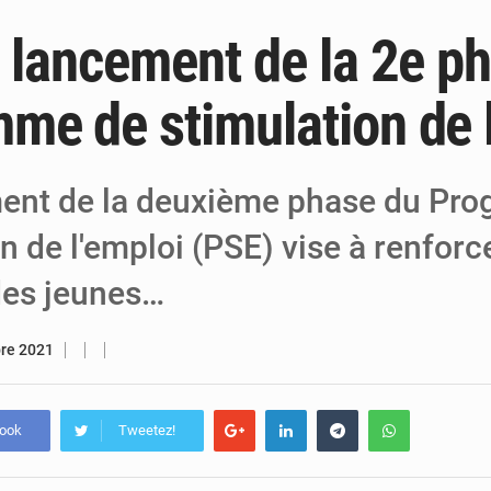
: lancement de la 2e p
5 août 2026
Niger : Abdoulaye Seydou en visite à la
4 août 2026
Niamey : Mohamed Toumba enchaîne les
me de stimulation de 
4 août 2026
Arlit : La police d’Akokan démantèle deux
ent de la deuxième phase du Pr
n de l'emploi (PSE) vise à renforc
es jeunes…
bre 2021
book
Tweetez!