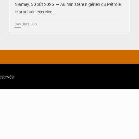
Niamey, 5 août 2026 — Au ministère nigérien du Pétrole,
le prochain exercice…
SAVOIR PLUS
reservés