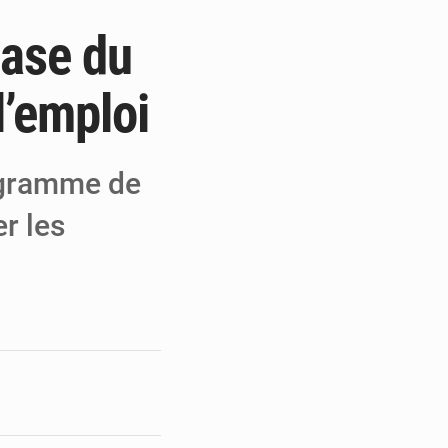
hase du
 MCC de Malbaza
 audiences
l’emploi
 réseaux criminels
ogramme de
er les