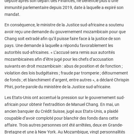
député après son départ des Finances, ne bénéficie plus d’une
immunité parlementaire depuis 2019, date à laquelle a expiré son
mandat.
En conséquence, le ministre de la Justice sud-africaine a soutenu
avoir reçu une demande du gouvernement mozambicain pour que
Chang soit extradé afin qu’il puisse faire face à la justice de son
pays. Une demande à laquelle a répondu favorablement les
autorités sud-africaines. « L’accusé sera remis aux autorités
mozambicaines afin d’être jugé pour les chefs d’accusation
suivants en droit mozambicain : abus de position et de fonction ;
violation des lois budgétaires ; fraude par tromperie ; détournement
de fonds ; et blanchiment d’argent, entre autres », a déclaré Chrispin
Phiri, porte-parole du ministère de la Justice sud-africaine.
Les Etats-Unis ont accentué la pression sur le gouvernement sud-
africain pour obtenir l’extradition de Manuel Chang. En mai, un
ancien banquier du Crédit Suisse, jugé aux Etats-Unis, a plaidé
coupable d’avoir comploté pour blanchir des fonds dans cette
affaire. Trois autres personnes ont été arrêtées, deux en Grande-
Bretagne et une à New York. Au Mozambique, vingt personnalités