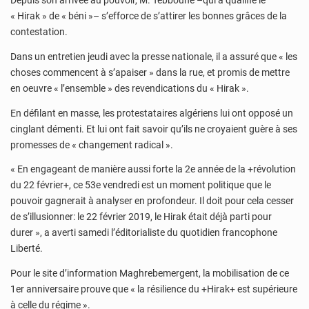
Depuis son arrivée au pouvoir, M. Tebboune –qui a qualifié le
« Hirak » de « béni »– s’efforce de s’attirer les bonnes grâces de la
contestation.
Dans un entretien jeudi avec la presse nationale, il a assuré que « les
choses commencent à s’apaiser » dans la rue, et promis de mettre
en oeuvre « l’ensemble » des revendications du « Hirak ».
En défilant en masse, les protestataires algériens lui ont opposé un
cinglant démenti. Et lui ont fait savoir qu’ils ne croyaient guère à ses
promesses de « changement radical ».
« En engageant de manière aussi forte la 2e année de la +révolution
du 22 février+, ce 53e vendredi est un moment politique que le
pouvoir gagnerait à analyser en profondeur. Il doit pour cela cesser
de s’illusionner: le 22 février 2019, le Hirak était déjà parti pour
durer », a averti samedi l’éditorialiste du quotidien francophone
Liberté.
Pour le site d’information Maghrebemergent, la mobilisation de ce
1er anniversaire prouve que « la résilience du +Hirak+ est supérieure
à celle du régime ».