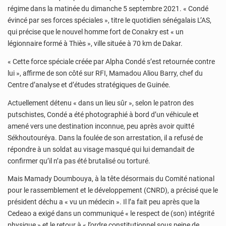
régime dans la matinée du dimanche 5 septembre 2021. « Condé
évincé par ses forces spéciales », titre le quotidien sénégalais L’AS,
qui précise que le nouvel homme fort de Conakry est « un
légionnaire formé à Thiès », ville située à 70 km de Dakar.
« Cette force spéciale créée par Alpha Condé s’est retournée contre
lui », affirme de son côté sur RFI, Mamadou Aliou Barry, chef du
Centre d’analyse et d’études stratégiques de Guinée.
Actuellement détenu « dans un lieu sûr », selon le patron des
putschistes, Condé a été photographié à bord d’un véhicule et
amené vers une destination inconnue, peu après avoir quitté
Sékhoutouréya. Dans la foulée de son arrestation, il a refusé de
répondre à un soldat au visage masqué qui lui demandait de
confirmer qu’il n’a pas été brutalisé ou torturé.
Mais Mamady Doumbouya, à la tête désormais du Comité national
pour le rassemblement et le développement (CNRD), a précisé que le
président déchu a « vu un médecin ». Il l’a fait peu après que la
Cedeao a exigé dans un communiqué « le respect de (son) intégrité
physique » et le retour à « l’ordre constitutionnel sous peine de