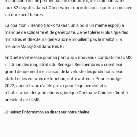
ma position ne me permet pas de répondre », a-t-il fait constater
aux 82 députés dans L’Observateur qui note aussi que le « conclave
» a duré neuf heures.
La coalition « Benno (Bokk Yakaar, unis pour un même espoir) a
manqué de solidarité et de générosité. Je ne tolérerai plus que des
ministres et directeurs généraux ne mouillent pas le maillot », a
menacé Macky Sall dans Bés Bi.
EnQuête s’intéresse pour sa part aux « nouveaux combats de l’UMS
», l’Union des magistrats du Sénégal. Ses membres « crient leur
grand dénuement » en raison de la vétusté des juridictions, leur
statut et les voitures de fonction, entre autres. « Pour le budget
2022, aucun franc n’a été prévu pour l’équipement et la
réhabilitation des juridictions », indique Ousmane Chimère Diouf, le
président de l’UMS.
Suivez l'information en direct sur notre chaîne