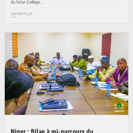
du futur Collège…
SAVOIR PLUS
© Ministère Nigérien de l'Intérieur 1͏ ͏h͏ ·
Niger : Bilan à mi-parcours du