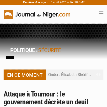
Dernière Mise à jour : 6 août 2026 à 16h28 GMT
POLITIQUE
›
SÉCURITÉ
EN CE MOMENT
Zinder : Élisabeth Shérif visite l’école Birni Garçon
Tahoua : Élisabeth Shérif inspecte le Collège Scientifique
Attaque à Toumour : le
Niger : Bilan à mi-parcours du Programme de Refondation
gouvernement décrète un deuil
Chasse aux gabegies à Niamey : 74 milliards de FCFA recouvrés par la COLDEFF