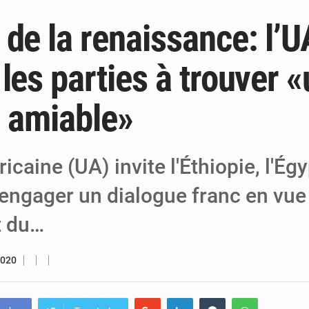
 de la renaissance: l’U
6 août 2026
Niger : Bilan à mi-parcours du Programm
6 août 2026
Chasse aux gabegies à Niamey : 74 milliards de FCFA r
les parties à trouver 
5 août 2026
Tibiri : le dialogue, nouveau terrain de jeu
n amiable»
ricaine (UA) invite l'Éthiopie, l'Égy
engager un dialogue franc en vue 
t du…
2020