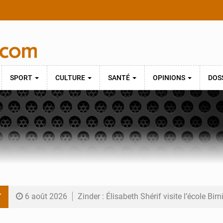
SPORT
CULTURE
SANTÉ
OPINIONS
DOS
T
6 août 2026
Zinder : Élisabeth Shérif visite l’école Bir
6 août 2026
Tahoua : Élisabeth Shérif inspecte le Coll