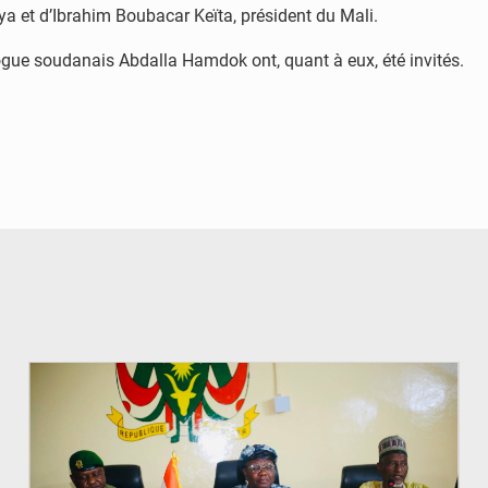
ya et d’Ibrahim Boubacar Keïta, président du Mali.
ogue soudanais Abdalla Hamdok ont, quant à eux, été invités.
© Ministère de l’Education Nationale Officiel