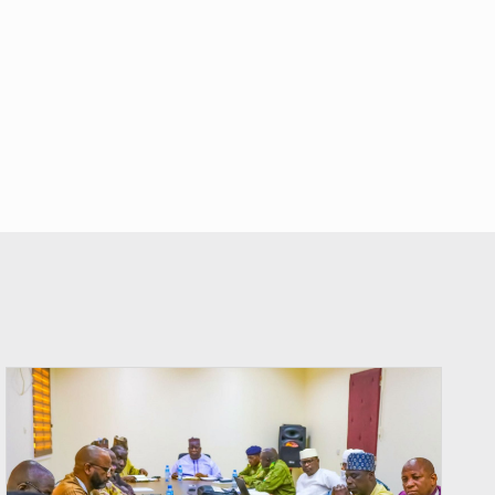
© Ministère Nigérien de l'Intérieur 1͏ ͏h͏ ·