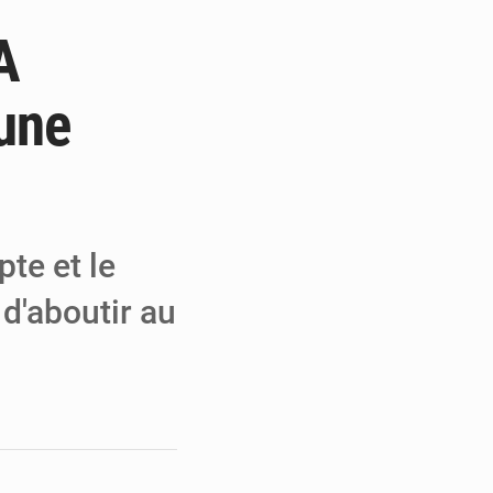
A
e de Refondation
ecouvrés par la COLDEFF
«une
 pour la paix
pte et le
d'aboutir au