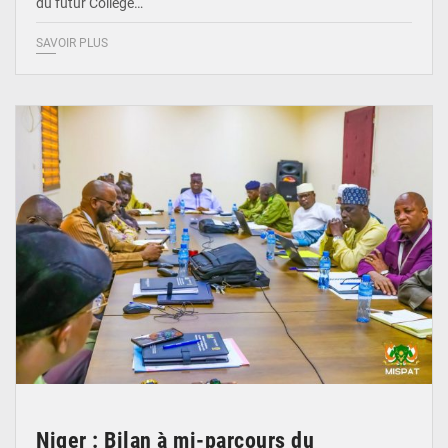
du futur Collège…
SAVOIR PLUS
© Ministère Nigérien de l'Intérieur 1͏ ͏h͏ ·
Niger : Bilan à mi-parcours du