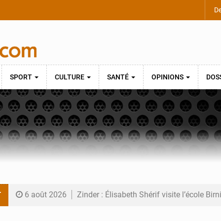
De
SPORT
CULTURE
SANTÉ
OPINIONS
DOS
T
6 août 2026
Zinder : Élisabeth Shérif visite l’école Bir
6 août 2026
Tahoua : Élisabeth Shérif inspecte le Coll