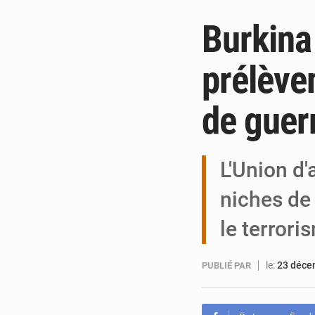
Burkina 
prélèvem
de guer
L'Union d'
niches de 
le terror
le:
23 déce
PUBLIÉ PAR