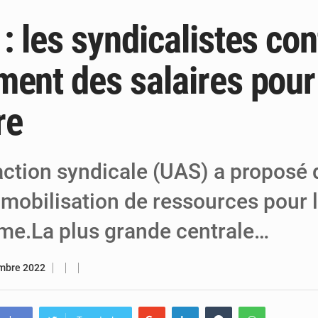
: les syndicalistes con
6 août 2026
Niger : Bilan à mi-parcours du Programm
6 août 2026
Chasse aux gabegies à Niamey : 74 milliards de FCFA r
ent des salaires pour 
5 août 2026
Tibiri : le dialogue, nouveau terrain de jeu
re
action syndicale (UAS) a proposé 
mobilisation de ressources pour l
isme.La plus grande centrale…
mbre 2022