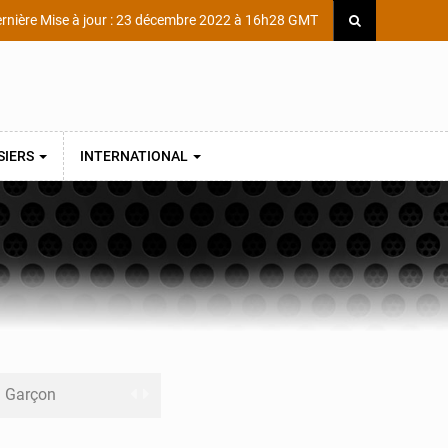
rnière Mise à jour : 23 décembre 2022 à 16h28 GMT
SIERS
INTERNATIONAL
ni Garçon
ège Scientifique