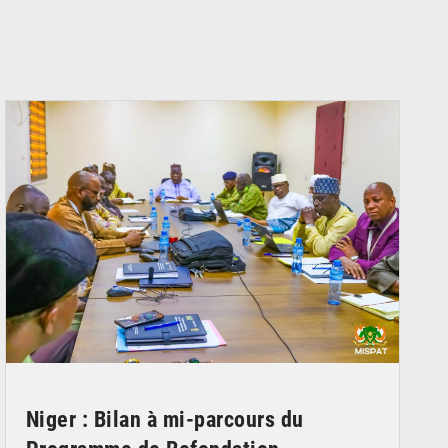
© Ministère Nigérien de l'Intérieur 1͏ ͏h͏ ·
Niger : Bilan à mi-parcours du