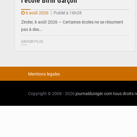
l’école Birni Garçon
6 août 2026
Publié à 16h28
Zinder, 6 août 2026 — Certaines écoles ne se résument
pas à des…
SAVOIR PLUS
Mentions legales
Copyright © 2008 - 2026
journalduniger.com
tous droits 