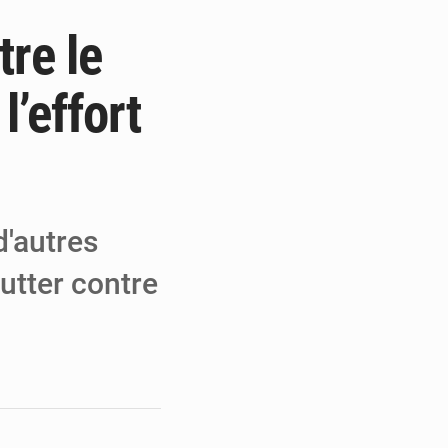
tre le
e de Refondation
ecouvrés par la COLDEFF
l’effort
 pour la paix
d'autres
utter contre