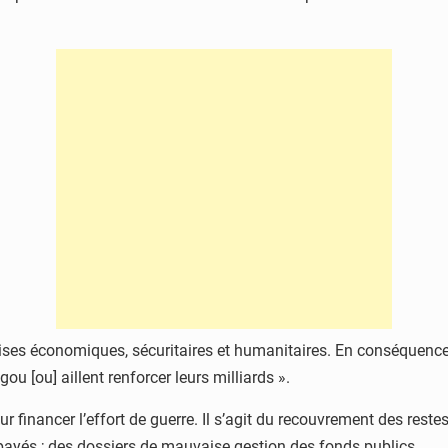
crises économiques, sécuritaires et humanitaires. En conséquence
 [ou] aillent renforcer leurs milliards ».
ur financer l’effort de guerre. Il s’agit du recouvrement des reste
payés ; des dossiers de mauvaise gestion des fonds publics.