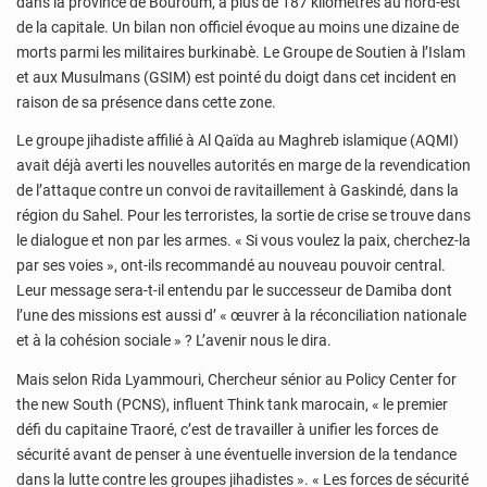
dans la province de Bouroum, à plus de 187 kilomètres au nord-est
de la capitale. Un bilan non officiel évoque au moins une dizaine de
morts parmi les militaires burkinabè. Le Groupe de Soutien à l’Islam
et aux Musulmans (GSIM) est pointé du doigt dans cet incident en
raison de sa présence dans cette zone.
Le groupe jihadiste affilié à Al Qaïda au Maghreb islamique (AQMI)
avait déjà averti les nouvelles autorités en marge de la revendication
de l’attaque contre un convoi de ravitaillement à Gaskindé, dans la
région du Sahel. Pour les terroristes, la sortie de crise se trouve dans
le dialogue et non par les armes. « Si vous voulez la paix, cherchez-la
par ses voies », ont-ils recommandé au nouveau pouvoir central.
Leur message sera-t-il entendu par le successeur de Damiba dont
l’une des missions est aussi d’ « œuvrer à la réconciliation nationale
et à la cohésion sociale » ? L’avenir nous le dira.
Mais selon Rida Lyammouri, Chercheur sénior au Policy Center for
the new South (PCNS), influent Think tank marocain, « le premier
défi du capitaine Traoré, c’est de travailler à unifier les forces de
sécurité avant de penser à une éventuelle inversion de la tendance
dans la lutte contre les groupes jihadistes ». « Les forces de sécurité