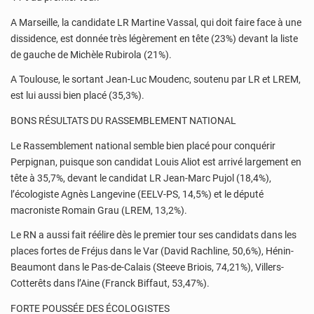
A Marseille, la candidate LR Martine Vassal, qui doit faire face à une
dissidence, est donnée très légèrement en tête (23%) devant la liste
de gauche de Michèle Rubirola (21%).
A Toulouse, le sortant Jean-Luc Moudenc, soutenu par LR et LREM,
est lui aussi bien placé (35,3%).
BONS RÉSULTATS DU RASSEMBLEMENT NATIONAL
Le Rassemblement national semble bien placé pour conquérir
Perpignan, puisque son candidat Louis Aliot est arrivé largement en
tête à 35,7%, devant le candidat LR Jean-Marc Pujol (18,4%),
l’écologiste Agnès Langevine (EELV-PS, 14,5%) et le député
macroniste Romain Grau (LREM, 13,2%).
Le RN a aussi fait réélire dès le premier tour ses candidats dans les
places fortes de Fréjus dans le Var (David Rachline, 50,6%), Hénin-
Beaumont dans le Pas-de-Calais (Steeve Briois, 74,21%), Villers-
Cotterêts dans l’Aine (Franck Biffaut, 53,47%).
FORTE POUSSÉE DES ÉCOLOGISTES