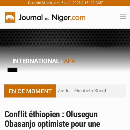
Dernière Mise à jour : 6 août 2026 à 16h28 GMT
INTERNATIONAL
›
APA
EN CE MOMENT
Zinder : Élisabeth Shérif visite l’école Birni Garçon
Tahoua : Élisabeth Shérif inspecte le Collège Scientifique
Conflit éthiopien : Olusegun
Niger : Bilan à mi-parcours du Programme de Refondation
Obasanjo optimiste pour une
Chasse aux gabegies à Niamey : 74 milliards de FCFA recouvrés par la COLDEFF