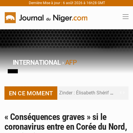
Dernière Mise à jour : 6 août 2026 à 16h28 GMT
INTERNATIONAL
›
AFP
EN CE MOMENT
Zinder : Élisabeth Shérif visite l’école Birni Garçon
Tahoua : Élisabeth Shérif inspecte le Collège Scientifique
« Conséquences graves » si le
Niger : Bilan à mi-parcours du Programme de Refondation
coronavirus entre en Corée du Nord,
Chasse aux gabegies à Niamey : 74 milliards de FCFA recouvrés par la COLDEFF