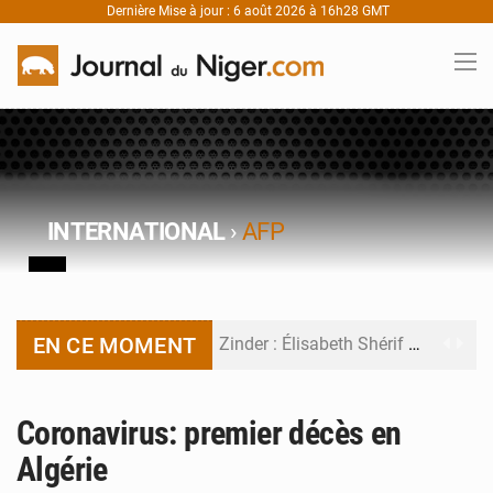
Dernière Mise à jour : 6 août 2026 à 16h28 GMT
INTERNATIONAL
›
AFP
EN CE MOMENT
Zinder : Élisabeth Shérif visite l’école Birni Garçon
Tahoua : Élisabeth Shérif inspecte le Collège Scientifique
Coronavirus: premier décès en
Niger : Bilan à mi-parcours du Programme de Refondation
Algérie
Chasse aux gabegies à Niamey : 74 milliards de FCFA recouvrés par la COLDEFF