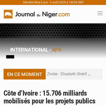
Dernière Mise à jour : 6 août 2026 à 16h28 GMT
INTERNATIONAL
›
APA
EN CE MOMENT
Zinder : Élisabeth Shérif visite l’école Birni Garçon
Tahoua : Élisabeth Shérif inspecte le Collège Scientifique
Côte d’Ivoire : 15.706 milliards
Niger : Bilan à mi-parcours du Programme de Refondation
mobilisés pour les projets publics
Chasse aux gabegies à Niamey : 74 milliards de FCFA recouvrés par la COLDEFF