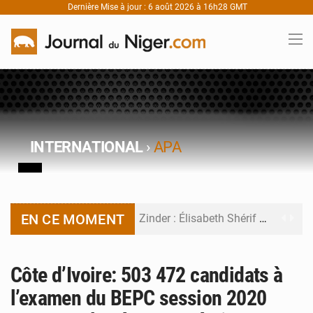
Dernière Mise à jour : 6 août 2026 à 16h28 GMT
INTERNATIONAL
›
APA
EN CE MOMENT
Zinder : Élisabeth Shérif visite l’école Birni Garçon
Tahoua : Élisabeth Shérif inspecte le Collège Scientifique
Côte d’Ivoire: 503 472 candidats à
Niger : Bilan à mi-parcours du Programme de Refondation
l’examen du BEPC session 2020
Chasse aux gabegies à Niamey : 74 milliards de FCFA recouvrés par la COLDEFF