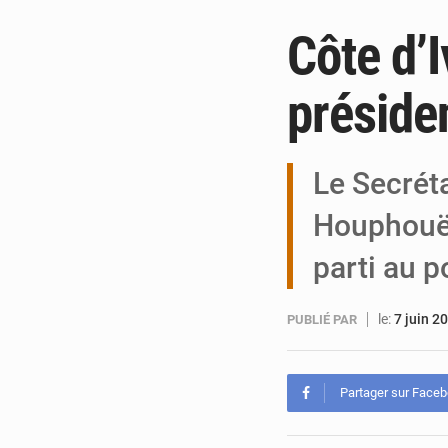
Côte d’
préside
Le Secrét
Houphouët
parti au p
le:
7 juin 2
PUBLIÉ PAR
Partager sur Face