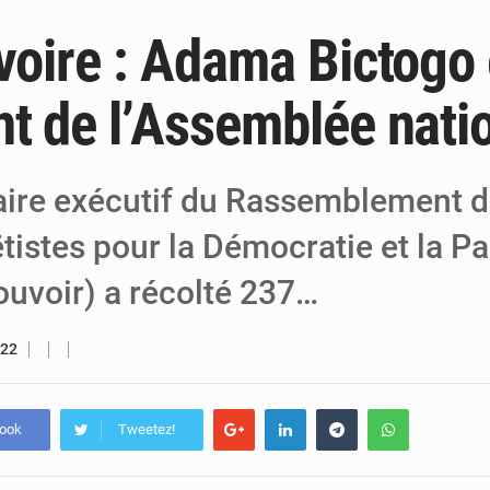
Ivoire : Adama Bictogo 
5 août 2026
Niger : Abdoulaye Seydou en visite à la
4 août 2026
Niamey : Mohamed Toumba enchaîne les
nt de l’Assemblée nati
4 août 2026
Arlit : La police d’Akokan démantèle deux
aire exécutif du Rassemblement 
istes pour la Démocratie et la Pa
ouvoir) a récolté 237…
022
book
Tweetez!