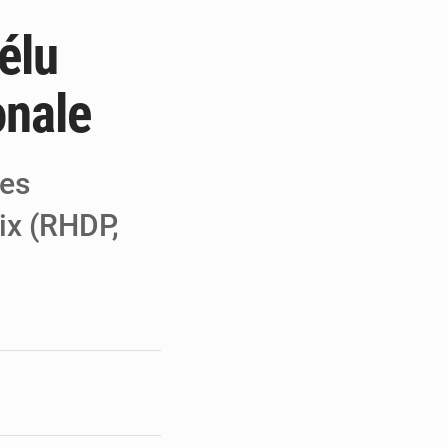
élu
 MCC de Malbaza
 audiences
onale
 réseaux criminels
des
ix (RHDP,