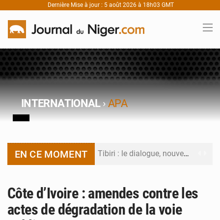
Dernière Mise à jour : 5 août 2026 à 18h03 GMT
INTERNATIONAL
›
APA
EN CE MOMENT
Tibiri : le dialogue, nouveau terrain de jeu pour la paix
Niger : le ministère du Pétrole mise sur la performance
Côte d’Ivoire : amendes contre les
Niger : Abdoulaye Seydou en visite à la MCC de Malbaza
actes de dégradation de la voie
Niamey : Mohamed Toumba enchaîne les audiences