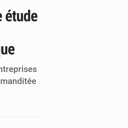
e étude
 MCC de Malbaza
 audiences
s
 réseaux criminels
que
ntreprises
mmanditée