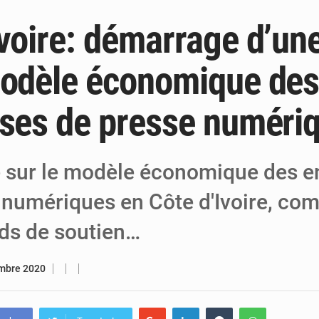
Ivoire: démarrage d’un
5 août 2026
Niger : Abdoulaye Seydou en visite à la
4 août 2026
Niamey : Mohamed Toumba enchaîne les
modèle économique de
4 août 2026
Arlit : La police d’Akokan démantèle deux
ises de presse numéri
 sur le modèle économique des e
 numériques en Côte d'Ivoire, co
nds de soutien…
mbre 2020