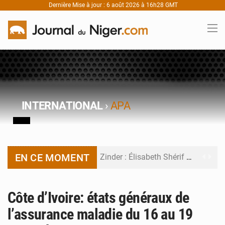
Dernière Mise à jour : 6 août 2026 à 16h28 GMT
INTERNATIONAL
›
APA
EN CE MOMENT
Zinder : Élisabeth Shérif visite l’école Birni Garçon
Tahoua : Élisabeth Shérif inspecte le Collège Scientifique
Côte d’Ivoire: états généraux de
Niger : Bilan à mi-parcours du Programme de Refondation
l’assurance maladie du 16 au 19
Chasse aux gabegies à Niamey : 74 milliards de FCFA recouvrés par la COLDEFF