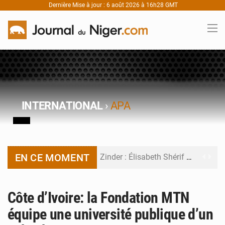
Dernière Mise à jour : 6 août 2026 à 16h28 GMT
INTERNATIONAL
›
APA
EN CE MOMENT
Zinder : Élisabeth Shérif visite l’école Birni Garçon
Tahoua : Élisabeth Shérif inspecte le Collège Scientifique
Côte d’Ivoire: la Fondation MTN
Niger : Bilan à mi-parcours du Programme de Refondation
équipe une université publique d’un
Chasse aux gabegies à Niamey : 74 milliards de FCFA recouvrés par la COLDEFF