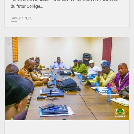
du futur Collège…
SAVOIR PLUS
© Ministère Nigérien de l'Intérieur 1͏ ͏h͏ ·