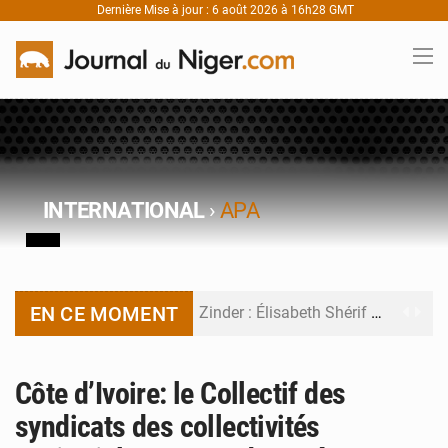
Dernière Mise à jour : 6 août 2026 à 16h28 GMT
INTERNATIONAL
›
APA
EN CE MOMENT
Zinder : Élisabeth Shérif visite l’école Birni Garçon
Tahoua : Élisabeth Shérif inspecte le Collège Scientifique
Côte d’Ivoire: le Collectif des
Niger : Bilan à mi-parcours du Programme de Refondation
syndicats des collectivités
Chasse aux gabegies à Niamey : 74 milliards de FCFA recouvrés par la COLDEFF