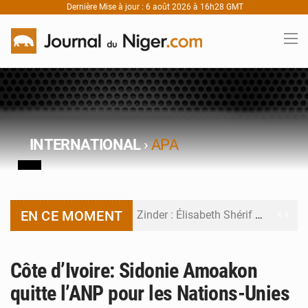
Dernière Mise à jour : 6 août 2026 à 16h28 GMT
INTERNATIONAL
›
APA
EN CE MOMENT
Zinder : Élisabeth Shérif visite l’école Birni Garçon
Tahoua : Élisabeth Shérif inspecte le Collège Scientifique
Côte d’Ivoire: Sidonie Amoakon
Niger : Bilan à mi-parcours du Programme de Refondation
quitte l’ANP pour les Nations-Unies
Chasse aux gabegies à Niamey : 74 milliards de FCFA recouvrés par la COLDEFF