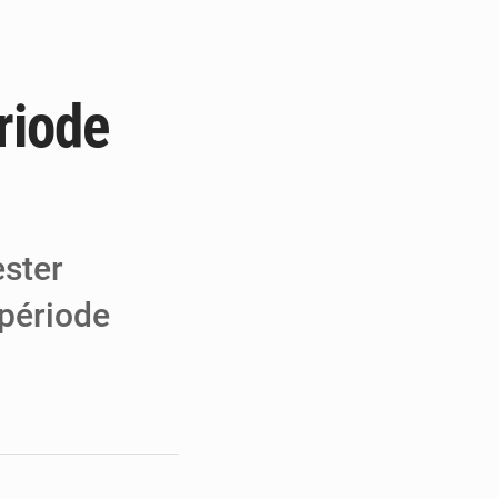
 MCC de Malbaza
 audiences
riode
 réseaux criminels
ester
 période