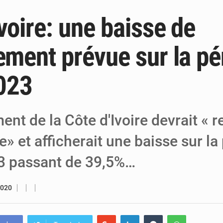
voire: une baisse de
5 août 2026
Niger : Abdoulaye Seydou en visite à la
4 août 2026
Niamey : Mohamed Toumba enchaîne les
tement prévue sur la pé
4 août 2026
Arlit : La police d’Akokan démantèle deux
023
ent de la Côte d'Ivoire devrait « r
» et afficherait une baisse sur la
3 passant de 39,5%…
2020