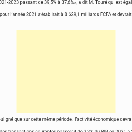
 2021-2023 passant de 39,5% à 37,6%», a dit M. Touré qui est é
 pour l’année 2021 s’établirait à 8 629,1 milliards FCFA et devrai
 souligné que sur cette même période, l’activité économique devr
it des transactions courantes passerait de 2,3% du PIB en 2021 a