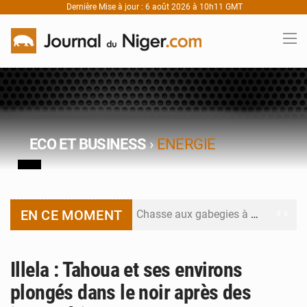
Dernière Mise à jour : 6 août 2026 à 10h11 GMT
ECO ET BUSINESS
›
ENERGIE
EN CE MOMENT
Chasse aux gabegies à Niamey : 74 milliards de FCFA recouvrés par la COLDEFF
Tibiri : le dialogue, nouveau terrain de jeu pour la paix
Illela : Tahoua et ses environs
Niger : le ministère du Pétrole mise sur la performance
plongés dans le noir après des
Niger : Abdoulaye Seydou en visite à la MCC de Malbaza