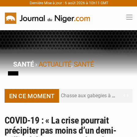
Dernière Mise à jour : 6 août 2026 à 10h11 GMT
SANTÉ
›
ACTUALITÉ
,
SANTÉ
EN CE MOMENT
Chasse aux gabegies à Niamey : 74 milliards de FCFA recouvrés par la COLDEFF
Tibiri : le dialogue, nouveau terrain de jeu pour la paix
COVID-19 : « La crise pourrait
Niger : le ministère du Pétrole mise sur la performance
précipiter pas moins d’un demi-
Niger : Abdoulaye Seydou en visite à la MCC de Malbaza