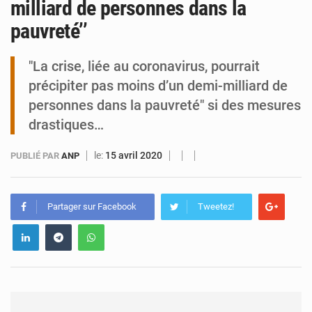
milliard de personnes dans la
pauvreté’’
Niamey : Mohamed Toumba enchaîne les audiences
"La crise, liée au coronavirus, pourrait
précipiter pas moins d’un demi-milliard de
personnes dans la pauvreté" si des mesures
drastiques…
le:
15 avril 2020
PUBLIÉ PAR
ANP
Partager sur Facebook
Tweetez!