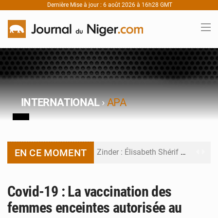
Dernière Mise à jour : 6 août 2026 à 16h28 GMT
INTERNATIONAL
›
APA
EN CE MOMENT
Zinder : Élisabeth Shérif visite l’école Birni Garçon
Tahoua : Élisabeth Shérif inspecte le Collège Scientifique
Covid-19 : La vaccination des
Niger : Bilan à mi-parcours du Programme de Refondation
femmes enceintes autorisée au
Chasse aux gabegies à Niamey : 74 milliards de FCFA recouvrés par la COLDEFF