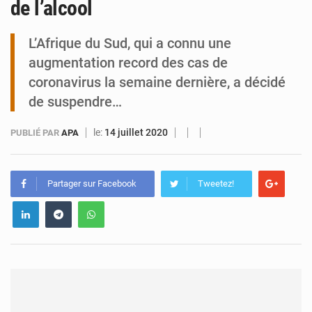
de l’alcool
Niamey : Mohamed Toumba enchaîne les audiences
L’Afrique du Sud, qui a connu une
augmentation record des cas de
coronavirus la semaine dernière, a décidé
de suspendre…
le:
14 juillet 2020
PUBLIÉ PAR
APA
Partager sur Facebook
Tweetez!