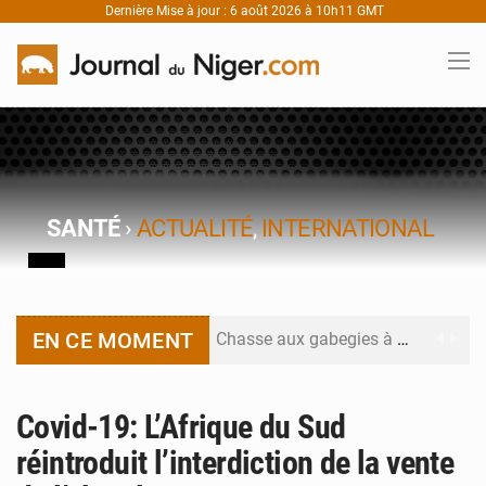
Dernière Mise à jour : 6 août 2026 à 10h11 GMT
SANTÉ
›
ACTUALITÉ
,
INTERNATIONAL
EN CE MOMENT
Chasse aux gabegies à Niamey : 74 milliards de FCFA recouvrés par la COLDEFF
Tibiri : le dialogue, nouveau terrain de jeu pour la paix
Covid-19: L’Afrique du Sud
Niger : le ministère du Pétrole mise sur la performance
réintroduit l’interdiction de la vente
Niger : Abdoulaye Seydou en visite à la MCC de Malbaza