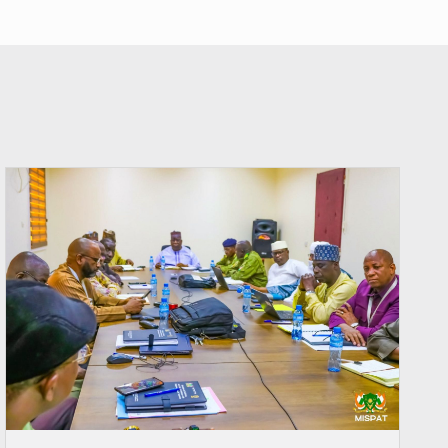
© Ministère Nigérien de l'Intérieur 1͏ ͏h͏ ·