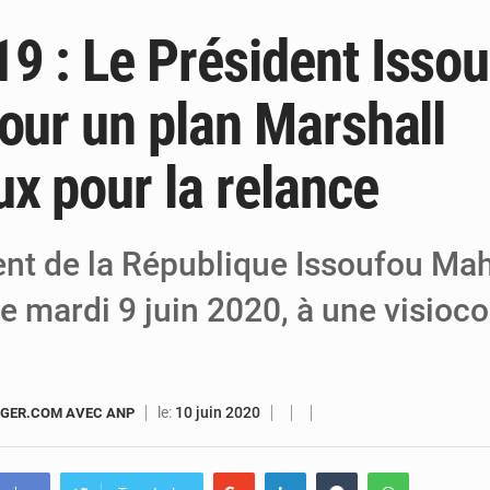
9 : Le Président Isso
6 août 2026
Niger : Bilan à mi-parcours du Programm
6 août 2026
Chasse aux gabegies à Niamey : 74 milliards de FCFA r
pour un plan Marshall
5 août 2026
Tibiri : le dialogue, nouveau terrain de jeu
ux pour la relance
ent de la République Issoufou M
 le mardi 9 juin 2020, à une visio
le:
10 juin 2020
GER.COM AVEC ANP