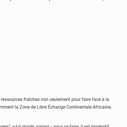
e ressources fraîches non seulement pour faire face à la
amment la Zone de Libre Échange Continentale Africaine,
’, a-t-il plaidé, notant « pour ce faire, il est impératif