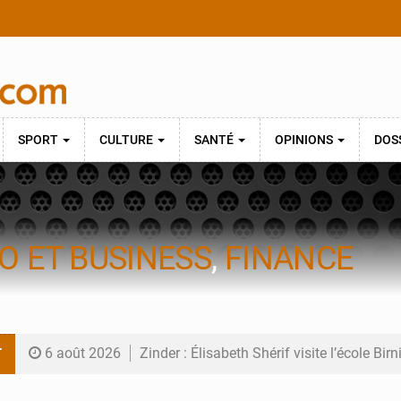
SPORT
CULTURE
SANTÉ
OPINIONS
DOS
O ET BUSINESS
,
FINANCE
T
6 août 2026
Zinder : Élisabeth Shérif visite l’école Bir
6 août 2026
Tahoua : Élisabeth Shérif inspecte le Coll