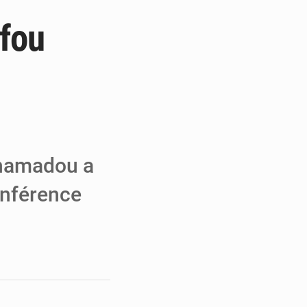
ufou
e de Refondation
ecouvrés par la COLDEFF
 pour la paix
ahamadou a
conférence