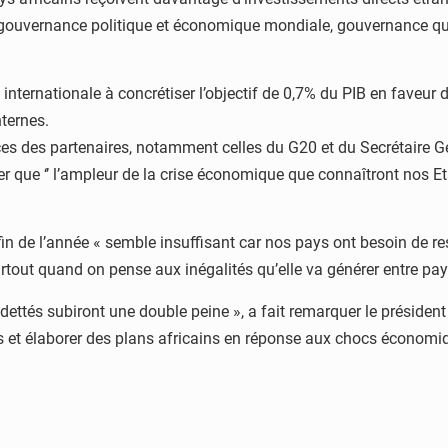
uvernance politique et économique mondiale, gouvernance qui se
ternationale à concrétiser l’objectif de 0,7% du PIB en faveur d
ternes.
es des partenaires, notamment celles du G20 et du Secrétaire Gé
rver que ‘’ l’ampleur de la crise économique que connaîtront nos E
 de l’année « semble insuffisant car nos pays ont besoin de resso
tout quand on pense aux inégalités qu’elle va générer entre pays
ettés subiront une double peine », a fait remarquer le président 
 et élaborer des plans africains en réponse aux chocs économiqu