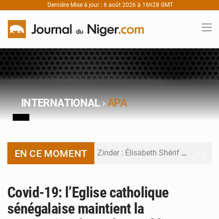
Dernière Mise à jour : 6 août 2026 à 16h28 GMT
INTERNATIONAL
›
APA
EN CE MOMENT
Zinder : Élisabeth Shérif visite l’école Birni Garçon
Tahoua : Élisabeth Shérif inspecte le Collège Scientifique
Covid-19: l’Eglise catholique
Niger : Bilan à mi-parcours du Programme de Refondation
sénégalaise maintient la
Chasse aux gabegies à Niamey : 74 milliards de FCFA recouvrés par la COLDEFF