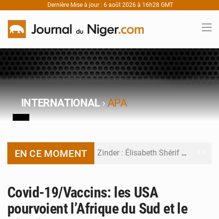
Dernière Mise à jour : 6 août 2026 à 16h28 GMT
INTERNATIONAL
›
APA
EN CE MOMENT
Zinder : Élisabeth Shérif visite l’école Birni Garçon
Tahoua : Élisabeth Shérif inspecte le Collège Scientifique
Covid-19/Vaccins: les USA
Niger : Bilan à mi-parcours du Programme de Refondation
pourvoient l’Afrique du Sud et le
Chasse aux gabegies à Niamey : 74 milliards de FCFA recouvrés par la COLDEFF