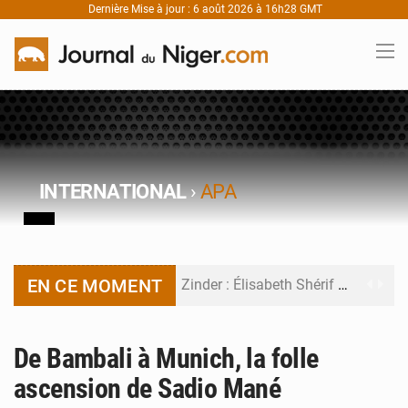
Dernière Mise à jour : 6 août 2026 à 16h28 GMT
INTERNATIONAL
›
APA
EN CE MOMENT
Zinder : Élisabeth Shérif visite l’école Birni Garçon
Tahoua : Élisabeth Shérif inspecte le Collège Scientifique
De Bambali à Munich, la folle
Niger : Bilan à mi-parcours du Programme de Refondation
ascension de Sadio Mané
Chasse aux gabegies à Niamey : 74 milliards de FCFA recouvrés par la COLDEFF