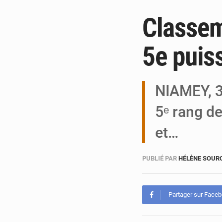
Classem
5e puis
NIAMEY, 3
5ᵉ rang de
et…
PUBLIÉ PAR
HÉLÈNE SOUR
Partager sur Face