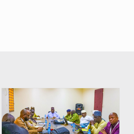
© Ministère Nigérien de l'Intérieur 1͏ ͏h͏ ·