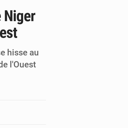
e Niger
e de Refondation
ecouvrés par la COLDEFF
est
 pour la paix
e hisse au
de l'Ouest