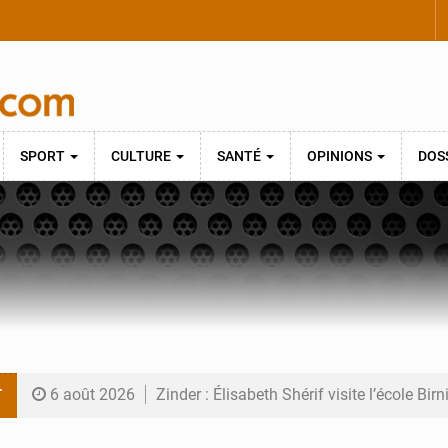
SPORT
CULTURE
SANTÉ
OPINIONS
DOS
T
6 août 2026
Zinder : Élisabeth Shérif visite l’école Bir
6 août 2026
Tahoua : Élisabeth Shérif inspecte le Coll