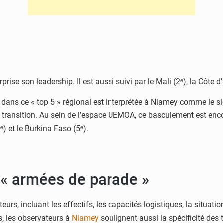
ise son leadership. Il est aussi suivi par le Mali (2ᵉ), la Côte d’Iv
 — dans ce « top 5 » régional est interprétée à Niamey comme le
e transition. Au sein de l’espace UEMOA, ce basculement est enc
ᵉ) et le Burkina Faso (5ᵉ).
 « armées de parade »
rs, incluant les effectifs, les capacités logistiques, la situatio
s, les observateurs à
Niamey
soulignent aussi la spécificité des