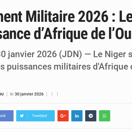
ent Militaire 2026 : L
6 août 2026
Niger : Bilan à mi-parcours du Programm
6 août 2026
Chasse aux gabegies à Niamey : 74 milliards de FCFA r
sance d’Afrique de l’Ou
5 août 2026
Tibiri : le dialogue, nouveau terrain de jeu
0 janvier 2026 (JDN) — Le Niger s
s puissances militaires d'Afrique 
le:
30 janvier 2026
OU
book
Tweetez!