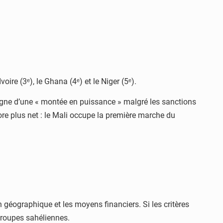
oire (3ᵉ), le Ghana (4ᵉ) et le Niger (5ᵉ).
 signe d’une « montée en puissance » malgré les sanctions
ore plus net : le Mali occupe la première marche du
n géographique et les moyens financiers. Si les critères
 troupes sahéliennes.