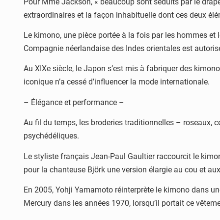
Pour Mme Jackson, « beaucoup sont séduits par le drapé to
extraordinaires et la façon inhabituelle dont ces deux é
Le kimono, une pièce portée à la fois par les hommes et 
Compagnie néerlandaise des Indes orientales est autoris
Au XIXe siècle, le Japon s’est mis à fabriquer des kimonos 
iconique n’a cessé d’influencer la mode internationale.
– Élégance et performance –
Au fil du temps, les broderies traditionnelles – roseaux,
psychédéliques.
Le styliste français Jean-Paul Gaultier raccourcit le k
pour la chanteuse Björk une version élargie au cou et aux
En 2005, Yohji Yamamoto réinterprète le kimono dans une 
Mercury dans les années 1970, lorsqu’il portait ce vête