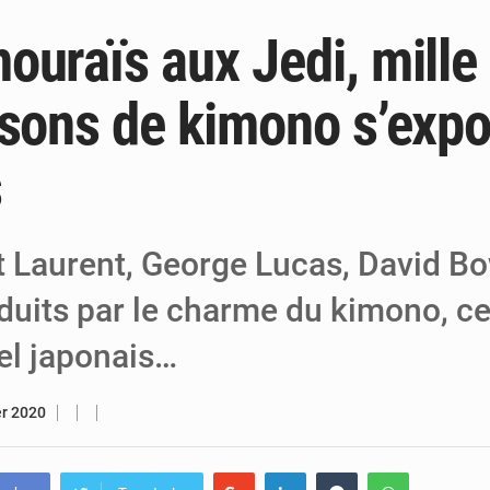
ouraïs aux Jedi, mille
5 août 2026
Tibiri : le dialogue, nouveau terrain de jeu
5 août 2026
Niger : le ministère du Pétrole mise sur l
isons de kimono s’expo
5 août 2026
Niger : Abdoulaye Seydou en visite à la
s
t Laurent, George Lucas, David Bo
duits par le charme du kimono, ce
el japonais…
er 2020