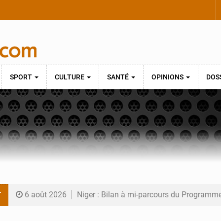
SPORT
CULTURE
SANTÉ
OPINIONS
DOS
T
6 août 2026
Niger : Bilan à mi-parcours du Programm
6 août 2026
Chasse aux gabegies à Niamey : 74 milliards de FCFA r