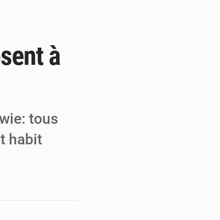
 pour la paix
a performance
sent à
 MCC de Malbaza
wie: tous
t habit