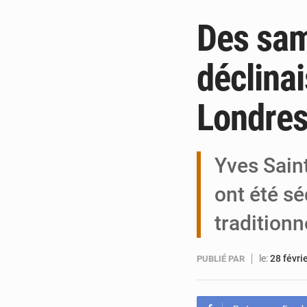
Des sam
déclina
Londre
Yves Sain
ont été sé
traditionn
le:
28 févri
PUBLIÉ PAR