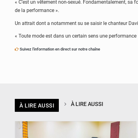
« C’est un vêtement non-sexué. Fondamentalement, sa f
de la performance ».
Un attrait dont a notamment su se saisir le chanteur Davi
« Toute mode est dans un certain sens une performance », 
Suivez l'information en direct sur notre chaîne
À LIRE AUSSI
À LIRE AUSSI
© Ministère Nigérien de l'Intérieur 1͏ ͏h͏ ·