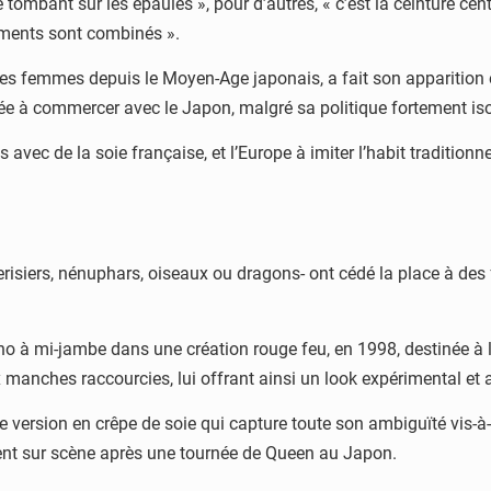
mbant sur les épaules », pour d’autres, « c’est la ceinture cent
léments sont combinés ».
les femmes depuis le Moyen-Age japonais, a fait son apparition 
ée à commercer avec le Japon, malgré sa politique fortement iso
avec de la soie française, et l’Europe à imiter l’habit traditionne
 cerisiers, nénuphars, oiseaux ou dragons- ont cédé la place à d
imono à mi-jambe dans une création rouge feu, en 1998, destinée
 manches raccourcies, lui offrant ainsi un look expérimental et 
version en crêpe de soie qui capture toute son ambiguïté vis-à-
ment sur scène après une tournée de Queen au Japon.