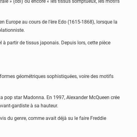
rale » (obi) ou encore « les tissus somptueux, les motifs
en Europe au cours de l’ère Edo (1615-1868), lorsque la
lationniste.
l à partir de tissus japonais. Depuis lors, cette pièce
es formes géométriques sophistiquées, voire des motifs
 à la pop star Madonna. En 1997, Alexander McQueen crée
avant-gardiste à sa hauteur.
vis du genre, comme avait déjà su le faire Freddie