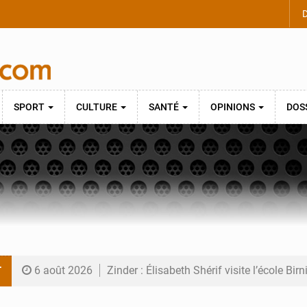
D
SPORT
CULTURE
SANTÉ
OPINIONS
DOS
T
6 août 2026
Zinder : Élisabeth Shérif visite l’école Bir
6 août 2026
Tahoua : Élisabeth Shérif inspecte le Coll