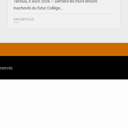
Tahoua, 6 août 2026 — Derrière les murs encore
inachevés du futur Collège…
SAVOIR PLUS
reservés