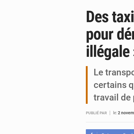
Des taxi
pour dé
illégale
Le transpo
certains q
travail de
le:
2 novem
PUBLIÉ PAR