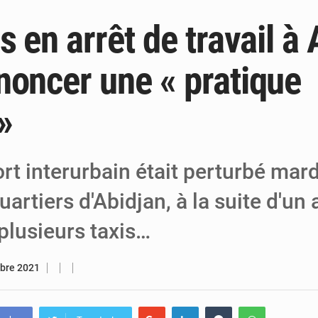
s en arrêt de travail à
6 août 2026
Niger : Bilan à mi-parcours du Programm
6 août 2026
Chasse aux gabegies à Niamey : 74 milliards de FCFA r
noncer une « pratique
5 août 2026
Tibiri : le dialogue, nouveau terrain de jeu
 »
rt interurbain était perturbé mar
uartiers d'Abidjan, à la suite d'un 
 plusieurs taxis…
bre 2021