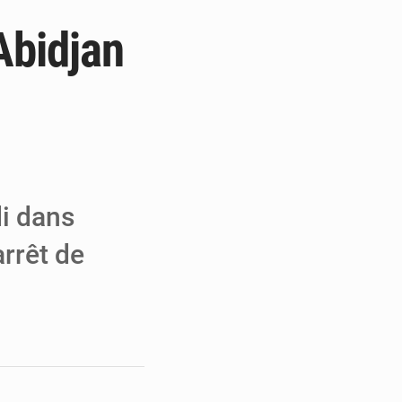
 Abidjan
e de Refondation
ecouvrés par la COLDEFF
 pour la paix
di dans
arrêt de