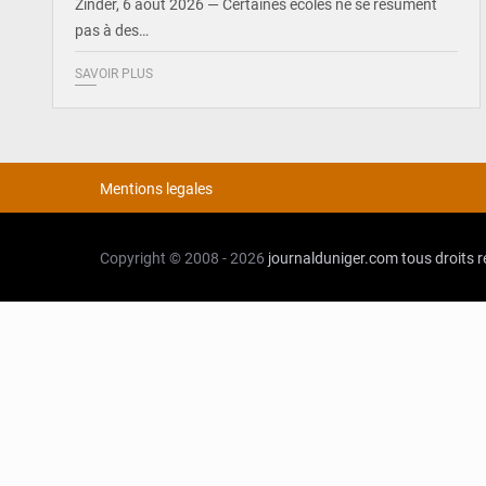
Zinder, 6 août 2026 — Certaines écoles ne se résument
pas à des…
SAVOIR PLUS
Mentions legales
Copyright © 2008 - 2026
journalduniger.com
tous droits 