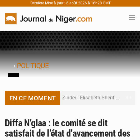
Dernière Mise à jour : 6 août 2026 à 16h28 GMT
›
POLITIQUE
EN CE MOMENT
Zinder : Élisabeth Shérif visite l’école Birni Garçon
Tahoua : Élisabeth Shérif inspecte le Collège Scientifique
Diffa N’glaa : le comité se dit
Niger : Bilan à mi-parcours du Programme de Refondation
satisfait de l’état d’avancement des
Chasse aux gabegies à Niamey : 74 milliards de FCFA recouvrés par la COLDEFF