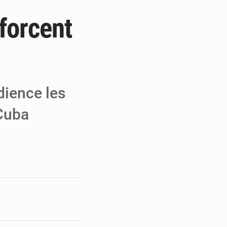
forcent
e de Refondation
ecouvrés par la COLDEFF
 pour la paix
ience les
Cuba