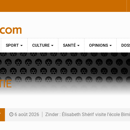
SPORT
CULTURE
SANTÉ
OPINIONS
DOS
IE
T
6 août 2026
Zinder : Élisabeth Shérif visite l’école Bir
6 août 2026
Tahoua : Élisabeth Shérif inspecte le Coll