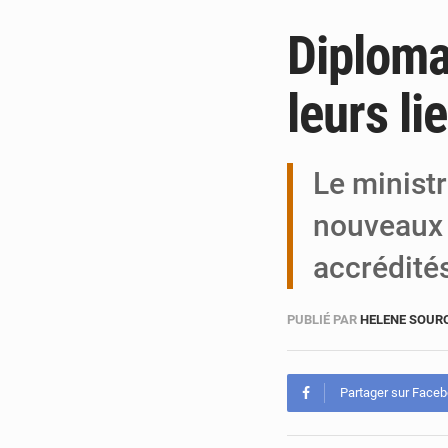
Diploma
leurs li
Le minist
nouveaux 
accrédité
PUBLIÉ PAR
HELENE SOUR
Partager sur Face