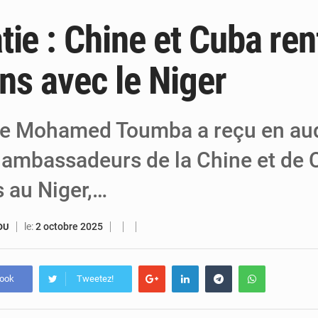
tie : Chine et Cuba ren
6 août 2026
Niger : Bilan à mi-parcours du Programm
6 août 2026
Chasse aux gabegies à Niamey : 74 milliards de FCFA r
ens avec le Niger
5 août 2026
Tibiri : le dialogue, nouveau terrain de jeu
re Mohamed Toumba a reçu en aud
ambassadeurs de la Chine et de 
s au Niger,…
le:
2 octobre 2025
OU
book
Tweetez!