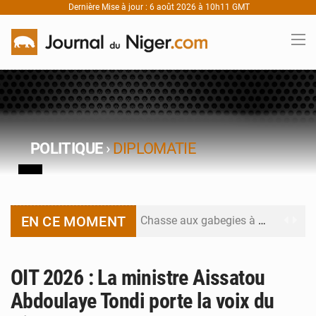
Dernière Mise à jour : 6 août 2026 à 10h11 GMT
POLITIQUE
›
DIPLOMATIE
EN CE MOMENT
Chasse aux gabegies à Niamey : 74 milliards de FCFA recouvrés par la COLDEFF
Tibiri : le dialogue, nouveau terrain de jeu pour la paix
OIT 2026 : La ministre Aissatou
Niger : le ministère du Pétrole mise sur la performance
Abdoulaye Tondi porte la voix du
Niger : Abdoulaye Seydou en visite à la MCC de Malbaza