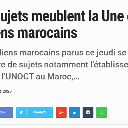
sujets meublent la Une
6 août 2026
Niger : Bilan à mi-parcours du Programm
6 août 2026
Chasse aux gabegies à Niamey : 74 milliards de FCFA r
ens marocains
5 août 2026
Tibiri : le dialogue, nouveau terrain de jeu
diens marocains parus ce jeudi se 
e de sujets notamment l'établiss
 l'UNOCT au Maroc,…
re 2020
book
Tweetez!