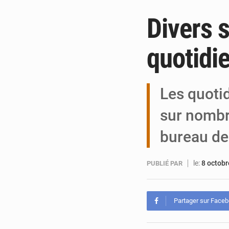
Divers 
quotidi
Les quoti
sur nombr
bureau de
le:
8 octob
PUBLIÉ PAR
Partager sur Face