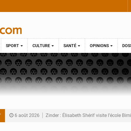
SPORT
CULTURE
SANTÉ
OPINIONS
DOS
T
6 août 2026
Zinder : Élisabeth Shérif visite l’école Bir
6 août 2026
Tahoua : Élisabeth Shérif inspecte le Coll