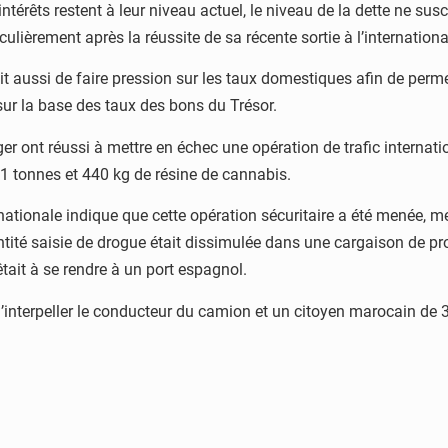
intérêts restent à leur niveau actuel, le niveau de la dette ne sus
culièrement après la réussite de sa récente sortie à l’internationa
rait aussi de faire pression sur les taux domestiques afin de perm
sur la base des taux des bons du Trésor.
er ont réussi à mettre en échec une opération de trafic internat
11 tonnes et 440 kg de résine de cannabis.
tionale indique que cette opération sécuritaire a été menée, merc
ité saisie de drogue était dissimulée dans une cargaison de prod
ait à se rendre à un port espagnol.
’interpeller le conducteur du camion et un citoyen marocain de 3