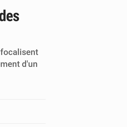
 des
e de Refondation
ecouvrés par la COLDEFF
 pour la paix
focalisent
ement d'un