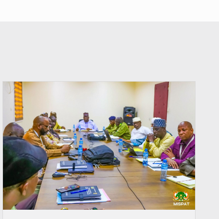
© Ministère Nigérien de l'Intérieur 1͏ ͏h͏ ·