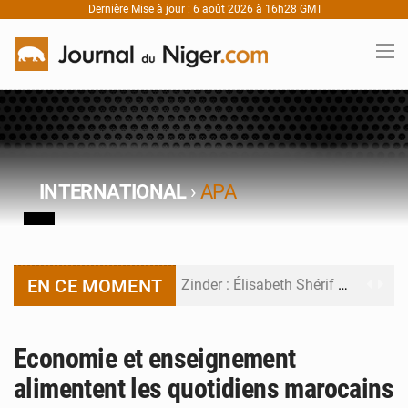
Dernière Mise à jour : 6 août 2026 à 16h28 GMT
INTERNATIONAL
›
APA
EN CE MOMENT
Zinder : Élisabeth Shérif visite l’école Birni Garçon
Tahoua : Élisabeth Shérif inspecte le Collège Scientifique
Economie et enseignement
Niger : Bilan à mi-parcours du Programme de Refondation
alimentent les quotidiens marocains
Chasse aux gabegies à Niamey : 74 milliards de FCFA recouvrés par la COLDEFF